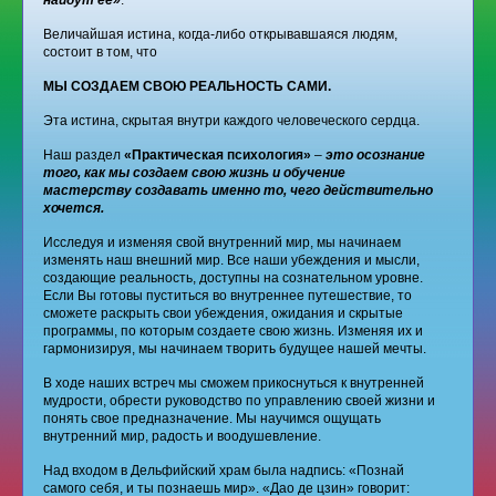
найдут ее»
.
Величайшая истина, когда-либо открывавшаяся людям,
состоит в том, что
МЫ СОЗДАЕМ СВОЮ РЕАЛЬНОСТЬ САМИ.
Эта истина, скрытая внутри каждого человеческого сердца.
Наш раздел
«Практическая психология»
–
это осознание
того, как мы создаем свою жизнь и обучение
мастерству создавать именно то, чего действительно
хочется.
Исследуя и изменяя свой внутренний мир, мы начинаем
изменять наш внешний мир. Все наши убеждения и мысли,
создающие реальность, доступны на сознательном уровне.
Если Вы готовы пуститься во внутреннее путешествие, то
сможете раскрыть свои убеждения, ожидания и скрытые
программы, по которым создаете свою жизнь. Изменяя их и
гармонизируя, мы начинаем творить будущее нашей мечты.
В ходе наших встреч мы сможем прикоснуться к внутренней
мудрости, обрести руководство по управлению своей жизни и
понять свое предназначение. Мы научимся ощущать
внутренний мир, радость и воодушевление.
Над входом в Дельфийский храм была надпись: «Познай
самого себя, и ты познаешь мир». «Дао де цзин» говорит: