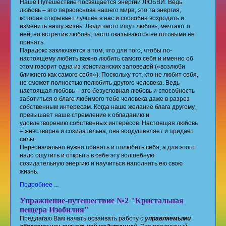
Наше Путешествие посвящается энергии ЛЮБВИ. Ведь
любовь – это первооснова нашего мира, это та энергия,
которая открывает лучшее в нас и способна возродить и
изменить нашу жизнь. Люди часто ищут любовь, мечтают о
ней, но встретив любовь, часто оказываются не готовыми ее
принять.
Парадокс заключается в том, что для того, чтобы по-
настоящему любить важно любить самого себя и именно об
этом говорит одна из христианских заповедей («возлюби
ближнего как самого себя»). Поскольку тот, кто не любит себя,
не сможет полностью полюбить другого человека. Ведь
настоящая любовь – это безусловная любовь и способность
заботиться о благе любимого тебе человека даже в разрез
собственным интересам. Когда наше желание блага другому,
превышает наше стремление к обладанию и
удовлетворению собственных интересов. Настоящая любовь
– животворна и созидательна, она воодушевляет и придает
силы.
Первоначально нужно принять и полюбить себя, а для этого
надо ощутить и открыть в себе эту волшебную
созидательную энергию и научиться наполнять ею свою
жизнь.
Подробнее ...
Упражнение-путешествие №2 "Кристальная
пещера Изобилия"
Предлагаю Вам начать осваивать работу с
управляемыми