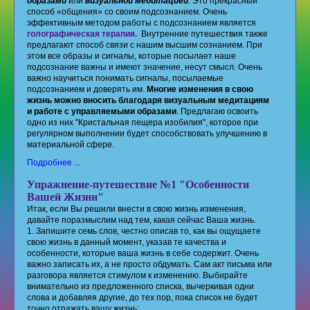
образами
или
визуальной медитацией
. Это прекрасный
способ «общения» со своим подсознанием. Очень
эффективным методом работы с подсознанием является
голографическая терапия.
Внутренние путешествия также
предлагают способ связи с нашим высшим сознанием. При
этом все образы и сигналы, которые посылает наше
подсознание важны и имеют значение, несут смысл. Очень
важно научиться понимать сигналы, посылаемые
подсознанием и доверять им.
Многие изменения в свою
жизнь можно вносить благодаря визуальным медитациям
и работе с управляемыми образами
. Предлагаю освоить
одно из них "Кристальная пещера изобилия", которое при
регулярном выполнении будет способствовать улучшению в
материальной сфере.
Подробнее ...
Упражнение-путешествие №1 "Особенности
Вашей Жизни"
Итак, если Вы решили внести в свою жизнь изменения,
давайте поразмыслим над тем, какая сейчас Ваша жизнь.
1. Запишите семь слов, честно описав то, как вы ощущаете
свою жизнь в данный момент, указав те качества и
особенности, которые ваша жизнь в себе содержит. Очень
важно записать их, а не просто обдумать. Сам акт письма или
разговора является стимулом к изменению. Выбирайте
внимательно из предложенного списка, вычеркивая одни
слова и добавляя другие, до тех пор, пока список не будет
точно отражать вашу жизнь: