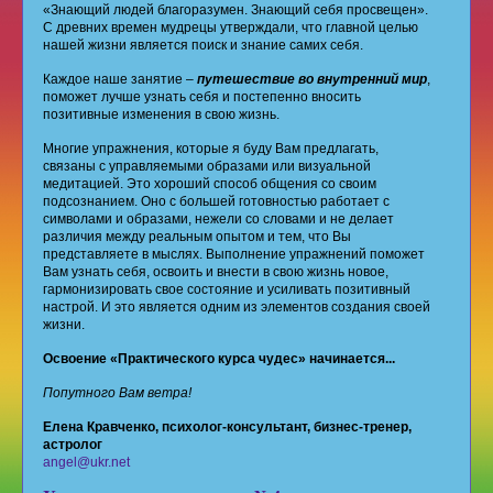
«Знающий людей благоразумен. Знающий себя просвещен».
С древних времен мудрецы утверждали, что главной целью
нашей жизни является поиск и знание самих себя.
Каждое наше занятие –
путешествие во внутренний мир
,
поможет лучше узнать себя и постепенно вносить
позитивные изменения в свою жизнь.
Многие упражнения, которые я буду Вам предлагать,
связаны с управляемыми образами или визуальной
медитацией. Это хороший способ общения со своим
подсознанием. Оно с большей готовностью работает с
символами и образами, нежели со словами и не делает
различия между реальным опытом и тем, что Вы
представляете в мыслях. Выполнение упражнений поможет
Вам узнать себя, освоить и внести в свою жизнь новое,
гармонизировать свое состояние и усиливать позитивный
настрой. И это является одним из элементов создания своей
жизни.
Освоение «Практического курса чудес» начинается...
Попутного Вам ветра!
Елена Кравченко, психолог-консультант, бизнес-тренер,
астролог
angel@ukr.net