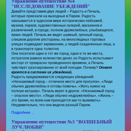
Упражнение-путешествие №4
"ИССЛЕДОВАНИЕ УБЕЖДЕНИЙ"
Давайте представим двух людей – Радость и Печаль,
которые приехали на выходные в Париж. Радость
оказывается в чудесном мире исторических пейзажей,
музеев, парков, художественных галерей, магазинов и
развлечений, в городе, полном дружелюбных, улыбающихся,
ярких людей. Печаль же видит шумный, грязный город,
слишком дорогие рестораны, на многолюдных торговых
улицах поджидают карманники, у людей озадаченные лица, а
в транспорте одна толкотня.
Они посетили один и тот же город, одни и те же места,
потратили равное количество денег, но Радость испытывает
восторг от прекрасно проведенного времени, а Печаль
чувствует разочарование от всей поездки. Почему?
Ответ
кроется в системе их убеждений.
Радость придерживается следующих убеждений:
«Незнакомый город – отличное место для прогулок», «Люди
обычно дружелюбны и готовы помочь», «Жить нужно на
полную катушку». Печаль верит в другое: «Незнакомый город
– опасное место», «Люди обычно недружелюбны», «Жизнь –
это бремя, но всем нам приходится как-то выживать».
Неудивительно, что они видели разный Париж.
Подробнее ...
Упражнение-путешествие №3 "ВОЛШЕБНЫЙ
ЛУЧ ЛЮБВИ"