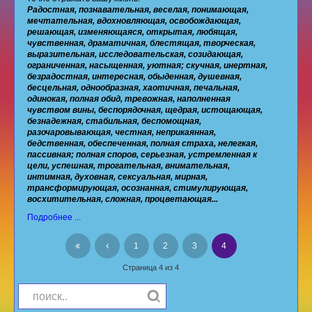
Радостная, познавательная, веселая, понимающая,
мечтательная, вдохновляющая, освобождающая,
решающая, изменяющаяся, открытая, любящая,
чувственная, драматичная, блестящая, творческая,
выразительная, исследовательская, созидающая,
ограниченная, насыщенная, уютная; скучная, инертная,
безрадостная, интересная, обыденная, душевная,
бесцельная, однообразная, хаотичная, печальная,
одинокая, полная обид, тревожная, наполненная
чувством вины, беспорядочная, щедрая, истощающая,
безнадежная, стабильная, беспомощная,
разочаровывающая, честная, неприкаянная,
бедственная, обеспеченная, полная страха, нелегкая,
пассивная; полная споров, серьезная, устремленная к
цели, успешная, трогательная, внимательная,
интимная, духовная, сексуальная, мирная,
трансформирующая, осознанная, стимулирующая,
восхитительная, сложная, процветающая...
Подробнее ...
1
2
3
4
Страница 4 из 4