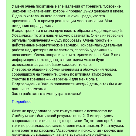
У меня очень позитивные впечатления от тренинга "Освоение
Законов Привлечения", который прошел 19-20 февраля в Киеве.
Я давно хотела на него попасть и очень рада, что это
произошло. Это пример реализации моего желания. Мои
ожидания оправдались.
В ходе тренинга я стала ярче видеть образы в ходе медитаций.
Убедилась, что эти навыки можно развивать. Очень интересные
ритуалы привлечения – буду пробовать. Очень простые и
действенные энергетические зарядки. Понравилась детальная
работа над критериями желаемого, способы удержания и
позволения. Очень понравились методические пособия. В них
информация легко подана, все методики можно будет
использовать в дальнейшем самостоятельно.
Интересно общение, обмен мнениями и обсуждения людей,
собравшихся на тренинге. Очень позитивная атмосфера.
Участие в тренинге – интересный для меня опыт.
Подтверждения Закона появляются каждый день, а так бы я их
даже и не замечала.
Закон работает с самого утра, как часы!
Подробнее ...
Даже не предполагала, что консультация с психологом по
Скайпу может быть такой результативной. Я интересуюсь
вопросами развития, посещаю тренинги. То, что моя проблема
так и не решалась, заставляло меня искать выход. Я наткнулась
в интернете на рассылку "Астрология и психология - ресурс для
позитивных изменений". Начала знакомиться с сайтом и