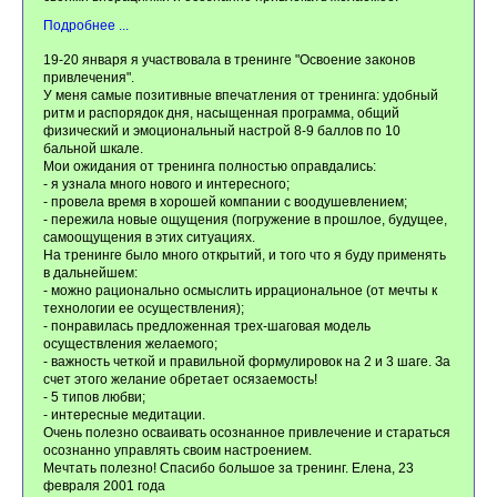
Подробнее ...
19-20 января я участвовала в тренинге "Освоение законов
привлечения".
У меня самые позитивные впечатления от тренинга: удобный
ритм и распорядок дня, насыщенная программа, общий
физический и эмоциональный настрой 8-9 баллов по 10
бальной шкале.
Мои ожидания от тренинга полностью оправдались:
- я узнала много нового и интересного;
- провела время в хорошей компании с воодушевлением;
- пережила новые ощущения (погружение в прошлое, будущее,
самоощущения в этих ситуациях.
На тренинге было много открытий, и того что я буду применять
в дальнейшем:
- можно рационально осмыслить иррациональное (от мечты к
технологии ее осуществления);
- понравилась предложенная трех-шаговая модель
осуществления желаемого;
- важность четкой и правильной формулировок на 2 и 3 шаге. За
счет этого желание обретает осязаемость!
- 5 типов любви;
- интересные медитации.
Очень полезно осваивать осознанное привлечение и стараться
осознанно управлять своим настроением.
Мечтать полезно! Спасибо большое за тренинг. Елена, 23
февраля 2001 года