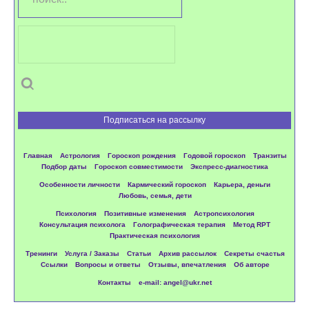
Подписаться на рассылку
Главная
Астрология
Гороскоп рождения
Годовой гороскоп
Транзиты
Подбор даты
Гороскоп совместимости
Экспресс-диагностика
Особенности личности
Кармический гороскоп
Карьера, деньги
Любовь, семья, дети
Психология
Позитивные изменения
Астропсихология
Консультация психолога
Голографическая терапия
Метод RPT
Практическая психология
Тренинги
Услуга / Заказы
Статьи
Архив рассылок
Секреты счастья
Ссылки
Вопросы и ответы
Отзывы, впечатления
Об авторе
Контакты
e-mail: angel@ukr.net