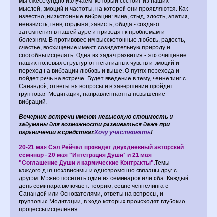
мы ежесекундно излучаем, который состоит из наших
мыслей, эмоций и частоты, на которой они проявляются. Как
известно, низкотонные вибрации: вина, стыд, злость, апатия,
ненависть, гнев, гордыня, зависть, обида - создают
затемнения в нашей ауре и приводят к проблемам и
болезням. В противовес им высокотонные любовь, радость,
счастье, восхищение имеют созидательную природу и
способны исцелять. Одна из задач развития - это очищение
наших полевых структур от негатианых чувств и эмоций и
переход на вибрации любовь и выше. О путях перехода и
пойдет речь на встрече. Будет введение в тему, ченнелинг с
Санандой, ответы на вопросы и в завершении пройдет
групповая Медитация, направленная на повышение
вибраций.
Вечерние встречи имеют невысокую стоимость и
задуманы для возможности развиваться даже при
ограничении в средствах
Хочу участвовать
!
20-21 мая Сэл Рейчел проведет двухдневный авторский
семинар - 20 мая "Интеграция Души" и 21 мая
"Соглашение Души и кармические Контракты".
Темы
каждого дня независимы и одновременно связаны друг с
другом. Можно посетить один из семинаров или оба. Каждый
день семинара включает: теорию, сеанс ченнелинга с
Санандой или Основателями, ответы на вопросы, и
групповые Медитации, в ходе которых происходят глубокие
процессы исцеления.