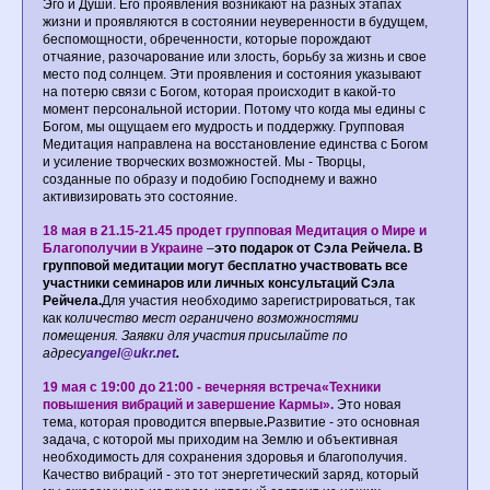
Эго и Души. Его проявления возникают на разных этапах
жизни и проявляются в состоянии неуверенности в будущем,
беспомощности, обреченности, которые порождают
отчаяние, разочарование или злость, борьбу за жизнь и свое
место под солнцем. Эти проявления и состояния указывают
на потерю связи с Богом, которая происходит в какой-то
момент персональной истории. Потому что когда мы едины с
Богом, мы ощущаем его мудрость и поддержку. Групповая
Медитация направлена на восстановление единства с Богом
и усиление творческих возможностей. Мы - Творцы,
созданные по образу и подобию Господнему и важно
активизировать это состояние.
18 мая в 21.15-21.45 продет групповая Медитация о Мире и
Благополучии в Украине
–
это подарок от Сэла Рейчела. В
групповой медитации могут бесплатно участвовать все
участники семинаров или личных консультаций Сэла
Рейчела.
Для участия необходимо зарегистрироваться, так
как к
оличество мест ограничено возможностями
помещения. Заявки для участия присылайте по
адресу
angel@ukr.net
.
19 мая с 19:00 до 21:00 - вечерняя встреча
«Техники
повышения вибраций и завершение Кармы».
Это новая
тема, которая проводится впервые
.
Развитие - это основная
задача, с которой мы приходим на Землю и объективная
необходимость для сохранения здоровья и благополучия.
Качество вибраций - это тот энергетический заряд, который