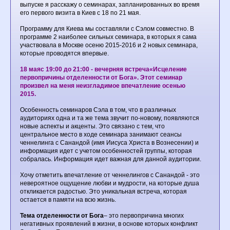
выпуске я расскажу о семинарах, запланированных во время
его первого визита в Киев с 18 по 21 мая.
Программу для Киева мы составляли с Сэлом совместно. В
программе 2 наиболее сильных семинара, в которых я сама
участвовала в Москве осеню 2015-2016 и 2 новых семинара,
которые проводятся впервые.
18 мая
с 19:00 до 21:00 - вечерняя встреча
«
Исцеление
первопричины отделенности от Бога». Этот семинар
произвел на меня неизгладимое впечатление осенью
2015.
Особенность семинаров Сэла в том, что в различных
аудиториях одна и та же тема звучит по-новому, появляются
новые аспекты и акценты. Это связано с тем, что
центральное место в ходе семинара занимают сеансы
ченнелинга с Санандой (имя Иисуса Христа в Вознесении) и
информация идет с учетом особенностей группы, которая
собралась. Информация идет важная для данной аудитории.
Хочу отметить впечатление от ченнелингов с Санандой - это
невероятное ощущение любви и мудрости, на которые душа
откликается радостью. Это уникальная встреча, которая
остается в памяти на всю жизнь.
Тема отделенности от Бога
– это первопричина многих
негативных проявлений в жизни, в основе которых конфликт