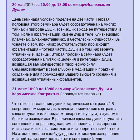
20 мая
2017 г
. с 10:00 до 18:00 семинар«
Интеграция
Души»
День семинара условно поделен на две части. Первая
половина этого семинара будет сосредоточена на многих
тайнах и природе Души, возникших в ходе ее путешествия, в
том числе о фрагментации, смене душ в теле, близнецовых
пламенах, духах-наставниках, и бестелесных сущностях. Вы
узнаете о том, при каких обстоятельствах происходит
фрагментация - потеря частиц души и о том, как вернуть
утраченные частицы. Вторая половина семинара будет
сосредоточена на путях исцеления и интеграции души,
возвращая вам могущество и творческую силу.
Семинарвключает в себя глубокие медитации и практики,
созданные для пробуждения Вашего высшего сознания и
возвращения утраченных фрагментов.
21 мая
с 10:00 до 18:00 семинар «Соглашения Души и
Кармические Контракты»
( проводится впервые).
Что такое соглашения души и кармические контракты? В
современном мире мы заключаем юридические контракты,
когда покупаем или продаем товары или услуги, вступаем в
брак или разводимся. В различные времена души вступали в
соглашения по-разному, например, подписавшись кровью
или согласившись на «имплант» или энергетический оттиск.
На этом семинаре вам будут даны техники для завершения
или нейтрализации контрактов и соглашений, для