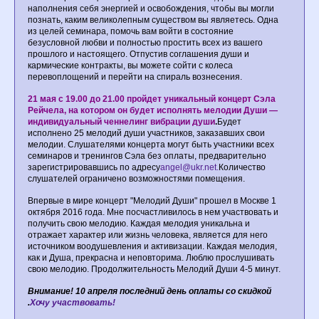
наполнения себя энергией и освобождения, чтобы вы могли
познать, каким великолепным существом вы являетесь. Одна
из целей семинара, помочь вам войти в состояние
безусловной любви и полностью простить всех из вашего
прошлого и настоящего. Отпустив соглашения души и
кармические контракты, вы можете сойти с колеса
перевоплощений и перейти на спираль вознесения.
21 мая с 19.00 до 21.00 пройдет уникальный концерт Сэла
Рейчела, на котором он будет исполнять мелодии Души —
индивидуальный ченнелинг вибрации души
.
Будет
исполнено 25 мелодий души участников, заказавших свои
мелодии. Слушателями концерта могут быть участники всех
семинаров и тренингов Сэла без оплаты, предварительно
зарегистрировавшись по адресу
angel@ukr.net
.
Количество
слушателей ограничено возможностями помещения.
Впервые в мире концерт "Мелодий Души" прошел в Москве 1
октября 2016 года. Мне посчастливилось в нем участвовать и
получить свою мелодию. Каждая мелодия уникальна и
отражает характер или жизнь человека, является для него
источником воодушевления и активизации. Каждая мелодия,
как и Душа, прекрасна и неповторима. Люблю прослушивать
свою мелодию. Продолжительность Мелодий Души 4-5 минут.
Внимание! 10 апреля последний день оплаты со скидкой
.
Хочу участвовать!