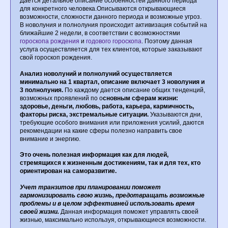
Дается детальное описание особенностей данного периода
для конкретного человека.Описываются открывающиеся
возможности, сложности данного периода и возможные угроз.
В новолуния и полнолуния происходит активизация событий на
ближайшие 2 недели, в соответствии с возможностями
гороскопа рождения
и
годового гороскопа
. Поэтому данная
услуга осуществляется для тех клиентов, которые заказывают
свой гороскоп рождения.
Анализ новолуний и полнолуний осуществляется
минимально на 1 квартал, описание включает 3 новолуния и
3 полнолуния.
По каждому дается описание общих тенденций,
возможных проявлений по о
сновным сферам жизни:
здоровье, деньги, любовь, работа, карьера, кармичность,
факторы риска, экстремальные ситуации.
Указываются дни,
требующие особого внимания или приложения усилий, даются
рекомендации на какие сферы полезно направить свое
внимание и энергию.
Это очень полезная информация как для людей,
стремящихся к жизненным достижениям, так и для тех, кто
ориентирован на саморазвитие.
Учет транзитов при планировании поможет
гармонизировать свою жизнь, предотвращать возможные
проблемы и в целом эффективней использовать время
своей жизни.
Данная информация поможет управлять своей
жизнью, максимально используя, открывающиеся возможности.