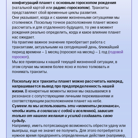
конфигураций планет с основным гороскопом рождения
(натальной картой или
радикс-гороскопом
). Транзиты
представляют сбой временные циклы развития.
Они указывают, когда и с какими жизненными ситуациями мы
столкнемся. Поскольку точное расположение планет можно
рассчитать и для отдаленного будущего, то уже в момент
рождения реально определить, когда и какое влияние планет
нас ожидает.
На практике важное значение приобретает работа с
транзитами, актуальными на сегодняшний день, ближайший
период времени – 1 месяц (гороскоп на месяц) – 1 год (
годовой
гороскоп
).
Мы все привязаны к нашей текущей жизненной ситуации, в
этом случае мы можем более ясно и полно толковать и
понимать транзиты.
Поскольку все транзиты планет можно рассчитать наперед,
напрашивается вывод про предопределенность нашей
жизни.
В конкретные моменты жизни мы оказываемся в
резонансе с сопутствующими личными переживаниями и
соответствующим расположением планет на небе.
Сумеем ли мы использовать эти «моменты резонанса»,
чтобы жить в согласии с собой и вселенной, зависит
только от нашего желания и усилий создавать свою
судьбу.
Например, иметь потрясающую возможность обрести удачу или
выигрыш, еще не значит ее получить. Для этого потребуется в
нужное время предпринять определенные действия (например,