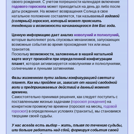
своего рождения. С учетом погрешности календаря включение
годового гороскопа
может приходиться на день до либо после
даты рождения. На момент возвращения Солнца в свое
натальное положение составляется, так называемый
годовой
(солярный) гороскоп, который может прояснить
тенденции и возможности начинающегося для Вас года.
Ценную информацию дает анализ
новолуний и полнолуний
,
которые выполняют роль спусковых механизмов, запускающих
возможные события во время прохождения тех или иных
транзитов.
Поскольку
возможности, заложенные в нашей натальной
карте могут произойти при определенной конфигурации
планет
, которая активизируется новолуниями и полнолуниями,
солнечными и лунными затмениями.
Ф
азы жизненного пути заданы конфигурацией светил и
планет. Как мы пройдем их, зависит от нашей свободной
воли и предпринимаемых действий в данный момент
времени.
Самостоятельно принимая решения, как следует поступить с
поставленными жизнью задачами (
гороскоп рождения
) на
конкретном промежутке времени (гороскоп на месяц,
годовой
гороскоп
) в определенных условиях (транзиты), мы становимся
творцами своей судьбы.
У нас всегда есть выбор – жить, плывя по течению судьбы,
или больше работать над сбой, формируя события своей