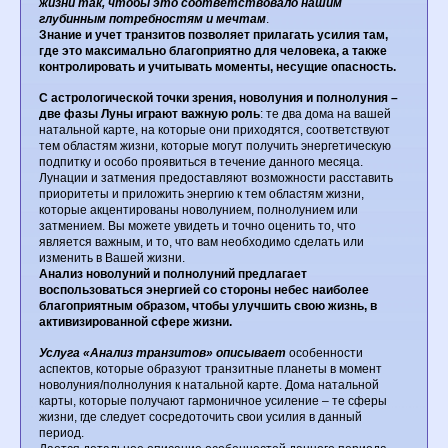
жизни так, чтобы это соответствовало нашим
глубинным потребностям и мечтам
.
Знание и учет транзитов позволяет прилагать усилия там,
где это максимально благоприятно для человека, а также
контролировать и учитывать моменты, несущие опасность.
С астрологической точки зрения, новолуния и полнолуния –
две фазы Луны играют важную роль
: те два дома на вашей
натальной карте, на которые они приходятся, соответствуют
тем областям жизни, которые могут получить энергетическую
подпитку и особо проявиться в течение данного месяца.
Лунации и затмения предоставляют возможности расставить
приоритеты и приложить энергию к тем областям жизни,
которые акцентированы новолунием, полнолунием или
затмением. Вы можете увидеть и точно оценить то, что
является важным, и то, что вам необходимо сделать или
изменить в Вашей жизни.
Анализ новолуний и полнолуний предлагает
воспользоваться энергией со стороны небес наиболее
благоприятным образом, чтобы улучшить свою жизнь, в
активизированной сфере жизни.
Услуга «Анализ транзитов» описывает
особенности
аспектов, которые образуют транзитные планеты в момент
новолуния/полнолуния к натальной карте. Дома натальной
карты, которые получают гармоничное усиление – те сферы
жизни, где следует сосредоточить свои усилия в данный
период.