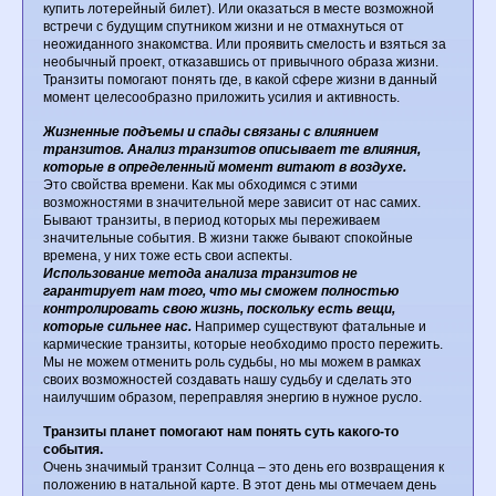
купить лотерейный билет). Или оказаться в месте возможной
встречи с будущим спутником жизни и не отмахнуться от
неожиданного знакомства. Или проявить смелость и взяться за
необычный проект, отказавшись от привычного образа жизни.
Транзиты помогают понять где, в какой сфере жизни в данный
момент целесообразно приложить усилия и активность.
Жизненные подъемы и спады связаны с влиянием
транзитов. Анализ транзитов описывает те влияния,
которые в определенный момент витают в воздухе.
Это свойства времени. Как мы обходимся с этими
возможностями в значительной мере зависит от нас самих.
Бывают транзиты, в период которых мы переживаем
значительные события. В жизни также бывают спокойные
времена, у них тоже есть свои аспекты.
Использование метода анализа транзитов не
гарантирует нам того, что мы сможем полностью
контролировать свою жизнь, поскольку есть вещи,
которые сильнее нас.
Например существуют фатальные и
кармические транзиты, которые необходимо просто пережить.
Мы не можем отменить роль судьбы, но мы можем в рамках
своих возможностей создавать нашу судьбу и сделать это
наилучшим образом, переправляя энергию в нужное русло.
Транзиты планет помогают нам понять суть какого-то
события.
Очень значимый транзит Солнца – это день его возвращения к
положению в натальной карте. В этот день мы отмечаем день