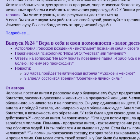
"Освоение Законов Привлечения", который поможет это осуществить.
Хотите избавиться от деструктивных программ, энергетических блоков в 
жизненные проблемы и избежать кармических ударов судьбы? К Вашим у
терапии
. Вы можете узнать, какие результаты дает этот метод.
А если Вы хотите научиться работать со своей аурой, участвуйте в трени
Изменяя ауру, Вы освобождаетесь от предписаний судьбы.
Подробнее ...
Выпуск №24 "Вера в себя и свои возможности - залог дос
Астрология: гороскоп рождения - инструмент познания себя и своег
Практическая психология: "Игры ЭГО: "жертва" или "мученик"?
Ответы на вопросы: "Не могу понять поведение парня. Я забочусь о не
болею. Почему это происходит?"
Новости:
20 марта пройдет тематическая встреча "Мужское и женское"
9 апреля состоится тренинг "Обретение личной силы"
От автора
Человека посетил ангел и рассказал ему о будущем: ему будут предоста
богатство, заслужить уважение и жениться на прекрасной женщине. Чело
обещанного, но ничего так и не произошло. Он умер одиноким в нищете. 
ангела и с обидой сказала, что напрасно ждал обещанных чудес. Ангел ск
богатство, а возможность его обретения. "У тебя была идея своего дела, н
действовать?" - спросил ангел. Человек кивнул. "Эта идея потом пришла д
заработал миллион. Помнишь - продолжал ангел, - как землетрясение разр
под обломков людей. Но ты побоялся и не вышел из дома. Если бы ты пом
человеком". "Ты помнишь прекрасную соседку, которая тебе так нравилас
и прошел мимо. Она могла стать твоей женой, и у Вас были бы чудесные де