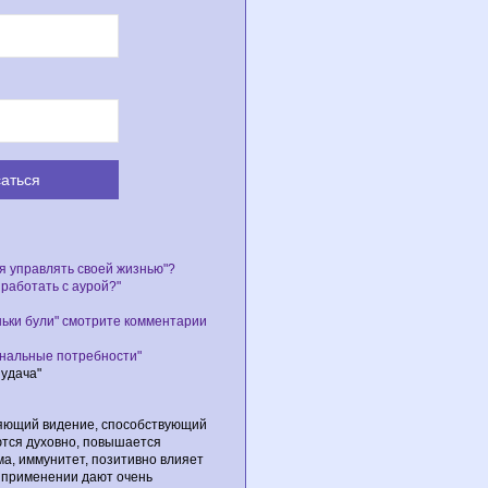
я управлять своей жизнью"?
 работать с аурой?"
ньки були" смотрите комментарии
ональные потребности"
удача"
ряющий видение, способствующий
ются духовно, повышается
а, иммунитет, позитивно влияет
х применении дают очень