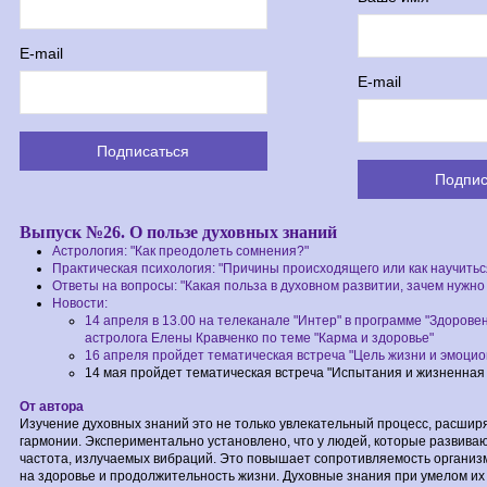
E-mail
E-mail
Выпуск №26. О пользе духовных знаний
Астрология: "Как преодолеть сомнения?"
Практическая психология: "Причины происходящего или как научитьс
Ответы на вопросы: "Какая польза в духовном развитии, зачем нужно
Новости:
14 апреля в 13.00 на телеканале "Интер" в программе "Здорове
астролога Елены Кравченко по теме "Карма и здоровье"
16 апреля пройдет тематическая встреча "Цель жизни и эмоци
14 мая пройдет тематическая встреча "Испытания и жизненная 
От автора
Изучение духовных знаний это не только увлекательный процесс, расши
гармонии. Экспериментально установлено, что у людей, которые развива
частота, излучаемых вибраций. Это повышает сопротивляемость организм
на здоровье и продолжительность жизни. Духовные знания при умелом и