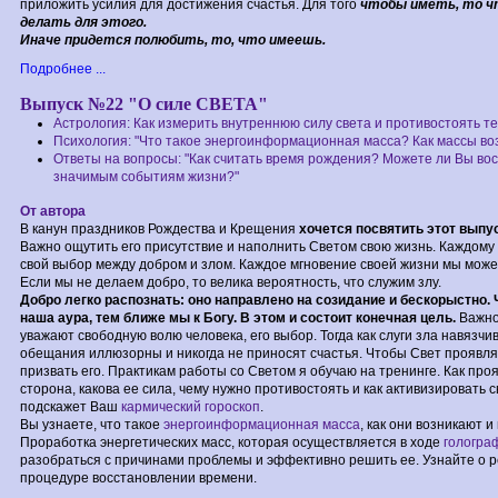
приложить усилия для достижения счастья. Для того
чтобы иметь, то ч
делать для этого.
Иначе придется полюбить, то, что имеешь.
Подробнее ...
Выпуск №22 "О силе СВЕТА"
Астрология: Как измерить внутреннюю силу света и противостоять т
Психология: "Что такое энергоинформационная масса? Как массы во
Ответы на вопросы: "Как считать время рождения? Можете ли Вы во
значимым событиям жизни?"
От автора
В канун праздников Рождества и Крещения
хочется посвятить этот выпу
Важно ощутить его присутствие и наполнить Светом свою жизнь. Каждому
свой выбор между добром и злом. Каждое мгновение своей жизни мы можем
Если мы не делаем добро, то велика вероятность, что служим злу.
Добро легко распознать: оно направлено на созидание и бескорыстно.
наша аура, тем ближе мы к Богу. В этом и состоит конечная цель.
Важно
уважают свободную волю человека, его выбор. Тогда как слуги зла навязчи
обещания иллюзорны и никогда не приносят счастья. Чтобы Свет проявля
призвать его. Практикам работы со Светом я обучаю на тренинге. Как про
сторона, какова ее сила, чему нужно противостоять и как активизировать 
подскажет Ваш
кармический гороскоп
.
Вы узнаете, что такое
энергоинформационная масса
, как они возникают и
Проработка энергетических масс, которая осуществляется в ходе
гологра
разобраться с причинами проблемы и эффективно решить ее. Узнайте о р
процедуре восстановлении времени.