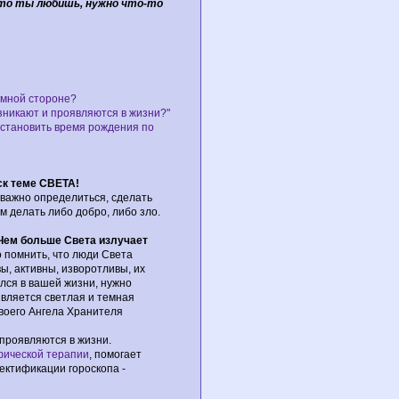
то ты любишь, нужно что-то
емной стороне?
зникают и проявляются в жизни?"
сстановить время рождения по
ск теме СВЕТА!
 важно определиться, сделать
 делать либо добро, либо зло.
 Чем больше Света излучает
 помнить, что люди Света
вы, активны, изворотливы, их
лся в вашей жизни, нужно
является светлая и темная
своего Ангела Хранителя
 проявляются в жизни.
фической терапии
, помогает
ектификации гороскопа -