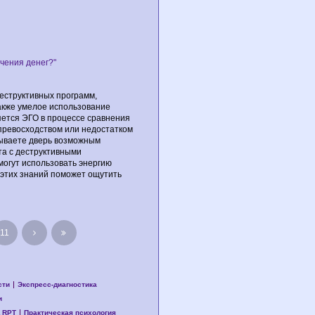
чения денег?"
еструктивных программ,
также умелое использование
яется ЭГО в процессе сравнения
 превосходством или недостатком
рываете дверь возможным
та с деструктивными
могут использовать энергию
 этих знаний поможет ощутить
11
сти
Экспресс-диагностика
и
 RPT
Практическая психология