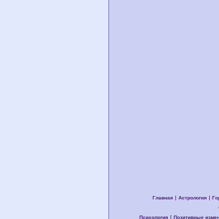
Главная
Астрология
Го
Психология
Позитивные изме