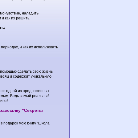
мочувствие, наладить
и как их решить.
ть:
периодах, и как их использовать
 помощью сделать свою жизнь
месяц и содержит уникальную
ес в одной из предложенных
комым. Ведь самый реальный
ливой.
 рассылку "Секреты
в подарок мою книгу "Школа