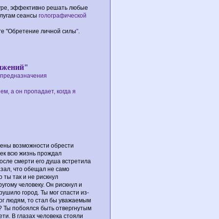
ауре, эффективно решать любые
слугам сеансы
голографической
нге "Обретение личной силы
"
.
тижений"
о предназначения
м, а он пропадает, когда я
влены возможности обрести
век всю жизнь прождал
После смерти его душа встретила
азал, что обещал не само
о ты так и не рискнул
ругому человеку. Он рискнул и
ушило город. Ты мог спасти из-
ог людям, то стал бы уважаемым
ь? Ты побоялся быть отвергнутым
ти. В глазах человека стояли