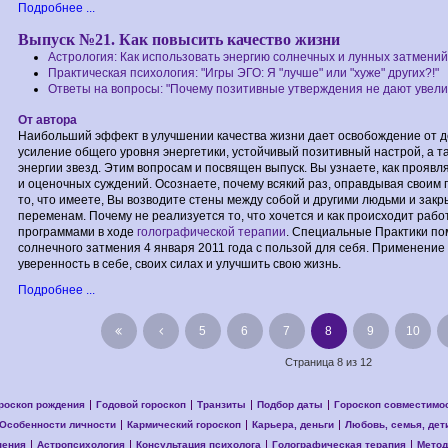
Подробнее ...
Выпуск №21. Как повысить качество жизни
Астрология: Как использовать энергию солнечных и лунных затмений
Практическая психология: "Игры ЭГО: Я "лучше" или "хуже" других?!"
Ответы на вопросы: "Почему позитивные утверждения не дают увели
От автора
Наибольший эффект в улучшении качества жизни дает освобождение от д
усиление общего уровня энергетики, устойчивый позитивный настрой, а 
энергии звезд. Этим вопросам и посвящен выпуск. Вы узнаете, как проявл
и оценочных суждений. Осознаете, почему всякий раз, оправдывая своим
то, что имеете, Вы возводите стены между собой и другими людьми и зак
переменам. Почему не реализуется то, что хочется и как происходит рабо
программами в ходе
голографической терапии
. Специальные Практики по
солнечного затмения 4 января 2011 года с пользой для себя. Применение
уверенность в себе, своих силах и улучшить свою жизнь.
Подробнее ...
5
6
7
8
9
10
Страница 8 из 12
роскоп рождения
Годовой гороскоп
Транзиты
Подбор даты
Гороскоп совместимо
Особенности личности
Кармический гороскоп
Карьера, деньги
Любовь, семья, дет
нения
Астропсихология
Консультация психолога
Голографическая терапия
Метод