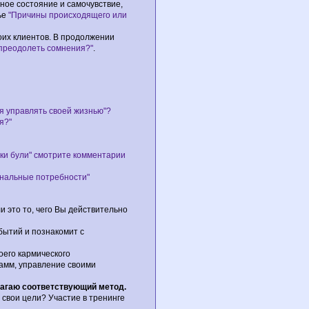
ное состояние и самочувствие,
ье
"Причины происходящего или
оих клиентов. В продолжении
 преодолеть сомнения?"
.
я управлять своей жизнью"?
я?"
ьки були" смотрите комментарии
ональные потребности"
 это то, чего Вы действительно
ытий и познакомит с
оего кармического
амм, управление своими
лагаю соответствующий метод.
свои цели? Участие в тренинге