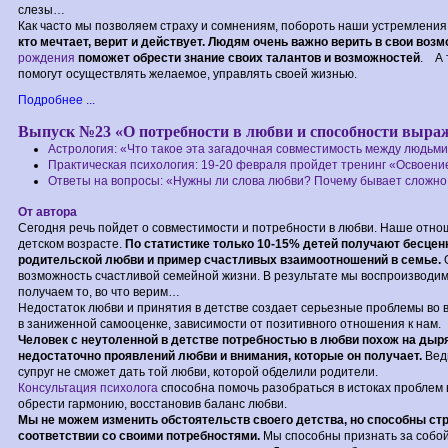
слезы…
Как часто мы позволяем страху и сомнениям, побороть наши устремлени
кто мечтает, верит и действует.
Людям очень важно верить в свои возм
рождения
поможет обрести знание своих талантов и возможностей
. А 
помогут осуществлять желаемое, управлять своей жизнью.
Подробнее ...
Выпуск №23 «О потребности в любви и способности выраж
Астрология: «Что такое эта загадочная совместимость между людьм
Практическая психология: 19-20 февраля пройдет тренинг «Освоени
Ответы на вопросы: «Нужны ли слова любви? Почему бывает сложно
От автора
Сегодня речь пойдет о совместимости и потребности в любви. Наше отно
детском возрасте.
По статистике только 10-15% детей получают бесце
родительской любви и пример счастливых взаимоотношений в семье.
О
возможность счастливой семейной жизни. В результате мы воспроизводим
получаем то, во что верим…
Недостаток любви и принятия в детстве создает серьезные проблемы во 
в заниженной самооценке, зависимости от позитивного отношения к нам.
Человек с неутоленной в детстве потребностью в любви похож на дыр
недостаточно проявлений любви и внимания, которые он получает.
Вед
супруг не сможет дать той любви, которой обделили родители.
Консультация психолога
способна помочь разобраться в истоках проблем 
обрести гармонию, восстановив баланс любви.
Мы не можем изменить обстоятельств своего детства, но способны ст
соответствии со своими потребностями.
Мы способны признать за собой