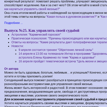
конкретный результат: помогают решать проблемы, улучшают эмоциональ
способствуют исцелению. Как и за счет чего? Об этом читайте в моей стат
как научиться управлять своей жизнью?"
Она стала итогом моей работы и наблюдений за происходящим в жизни м
этой темы ответы на вопросы
"Какая польза в духовном развитии?"
и
"Как
Подробнее ...
Выпуск №25. Как управлять своей судьбой
Астрология: "Кармический гороскоп"
Практическая психология: "Причины происходящего или как научитьс
Ответы на вопросы: "Какие результаты дает голографическая терапи
Новости:
9 апреля состоится тренинг "Обретение личной силы"
14 апреля в 13.00 на телеканале Интер в программе "Здоровен
астролога Елены Кравченко по теме "Карма и здоровье"
16 апреля пройдет тематическая встреча "Цель жизни и эмоци
От автора
Можно ли быть здоровым, богатым, любимым… и успешным? Конечно, если
хотите и готовы приложить усилия!
Сегодняшний выпуск поможет разобраться в принципах происходящих соб
разнообразными инструментами для управления своей жизнью.
Жизнь может быть интересной и радостной. В этом поможет осознание св
предназначения, воодушевляющие цели, свобода от деструктивных прогр
эмоциями и мыслями, усиление своего энергетического поля.
Для освоения каждого инструмента управления своей судьбой я пред
Хотите научиться управлять своими мыслями и эмоциями, формулировать 