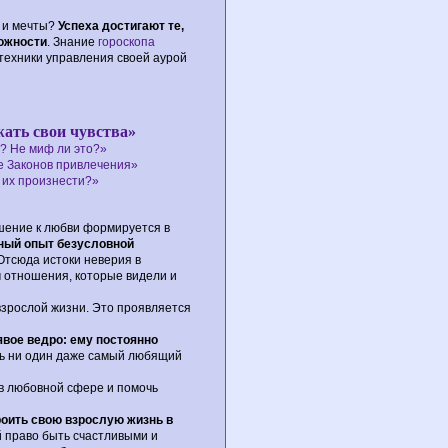
я и мечты?
Успеха достигают те,
ожности
. Знание
гороскопа
техники управления своей аурой
ать свои чувства»
и? Не миф ли это?»
е Законов привлечения»
 их произнести?»
шение к любви формируется в
нный опыт безусловной
тсюда истоки неверия в
 отношения, которые видели и
взрослой жизни. Это проявляется
явое ведро: ему постоянно
ь ни один даже самый любящий
в любовной сфере и помочь
роить свою взрослую жизнь в
 право быть счастливыми и