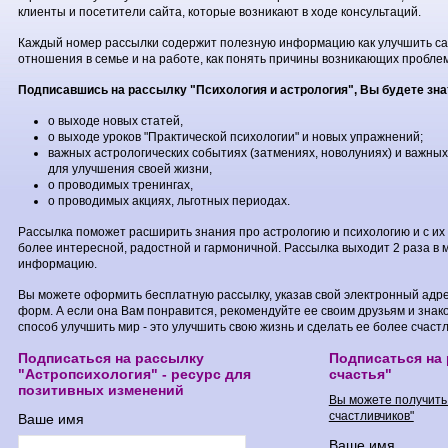
клиенты и посетители сайта, которые возникают в ходе консультаций.
Каждый номер рассылки содержит полезную информацию как улучшить са
отношения в семье и на работе, как понять причины возникающих проблем 
Подписавшись на рассылку "Психология и астрология", Вы будете зна
о выходе новых статей,
о выходе уроков "Практической психологии" и новых упражнений;
важных астрологических событиях (затмениях, новолуниях) и важных 
для улучшения своей жизни,
о проводимых тренингах,
о проводимых акциях, льготных периодах.
Рассылка поможет расширить знания про астрологию и психологию и с их
более интересной, радостной и гармоничной. Рассылка выходит 2 раза в 
информацию.
Вы можете оформить бесплатную рассылку, указав свой электронный адр
форм. А если она Вам понравится, рекомендуйте ее своим друзьям и зна
способ улучшить мир - это улучшить свою жизнь и сделать ее более счаст
Подписаться на рассылку
Подписаться на
"Астропсихология" - ресурс для
счастья"
позитивных изменений
Вы можете получить 
счастливчиков"
Ваше имя
Ваше имя