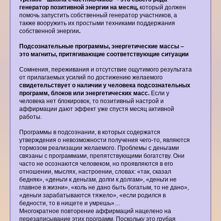
генератор позитивной энергии на месяц,
который должен
помочь запустить собственный генератор участников, а
также вооружить их простыми техниками поддержания
собственной энергии
.
Подсознательные программы, энергетические массы –
это магниты, притягивающие соответствующие ситуации
Сомнения, переживания и отсутствие ощутимого результата
от прилагаемых усилий по достижению желаемого
свидетельствует о наличии у человека подсознательных
программ, блоков или энергетических масс.
Если у
человека нет блокировок, то позитивный настрой и
аффирмации дают эффект уже спустя месяц активной
работы.
Программы в подсознании, в которых содержатся
утверждения о невозможности получения чего-то, являются
тормозом реализации желаемого. Проблемы с деньгами
связаны с программами, препятствующими богатству. Они
часто не осознаются человеком, но проявляются в его
отношении, мыслях, настроении, словах: «так, сказал
бедняк», «деньги к деньгам, долги к долгам», «деньги не
главное в жизни», «коль не дано быть богатым, то не дано»,
«деньги зарабатываются тяжело», «если родился в
бедности, то в нищете и умрешь»…
Многократное повторение аффирмаций нацелено на
перезаписывание этих программ. Поскольку это грубая