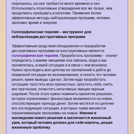
перезапись, на нее требуется много времени и сил.
Использовать позитивные утверждения все же лучше, чем
продолжать пребывать в негативе. Применяя более
эффективные методы нейтрализации программ, человек
экономит время и энергию.
Голографическая терапия – инструмент для
нейтрализации деструктивных программ
Эффективным средством обнаружения и переработки
деструктивных программ на конструктивные является
голографическая терапия
. Проработать программу – значит
определить с какими эмоциями она связана, когда и как
проявлялась, в какой ситуации и в связи с чем возникла.
Нужно проследить всю цепочку ее проявлений и дойти до
первичной ситуации ее возникновения, и понять что человек
решил, какие выводы сделал. Затем надо проработать
ситуацию: простить всех причастных, простить себя, снять
все претензии, почистить негативные эмоции черным
шариком. После этого нужно поменять принятое решение,
которое ограничивает финансовые возможности на новое,
способствующее приходу денег. Затем чистятся по цепочке
все последующие ситуации, в которых также меняются
ограничивающие программы на новые.
Именно в
нахождении нового решения и заключается жизненный
урок, который человек должен для себя извлечь, решая
жизненную проблему
.