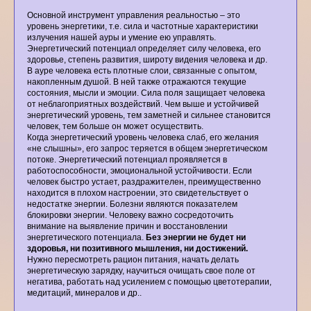
Основной инструмент управления реальностью – это
уровень энергетики, т.е. сила и частотные характеристики
излучения нашей ауры и умение ею управлять.
Энергетический потенциал определяет силу человека, его
здоровье, степень развития, широту видения человека и др.
В ауре человека есть плотные слои, связанные с опытом,
накопленным душой. В ней также отражаются текущие
состояния, мысли и эмоции. Сила поля защищает человека
от неблагоприятных воздействий. Чем выше и устойчивей
энергетический уровень, тем заметней и сильнее становится
человек, тем больше он может осуществить.
Когда энергетический уровень человека слаб, его желания
«не слышны», его запрос теряется в общем энергетическом
потоке. Энергетический потенциал проявляется в
работоспособности, эмоциональной устойчивости. Если
человек быстро устает, раздражителен, преимущественно
находится в плохом настроении, это свидетельствует о
недостатке энергии. Болезни являются показателем
блокировки энергии. Человеку важно сосредоточить
внимание на выявление причин и восстановлении
энергетического потенциала.
Без энергии не будет ни
здоровья, ни позитивного мышления, ни достижений.
Нужно пересмотреть рацион питания, начать делать
энергетическую зарядку, научиться очищать свое поле от
негатива, работать над усилением с помощью цветотерапии,
медитаций, минералов и др..