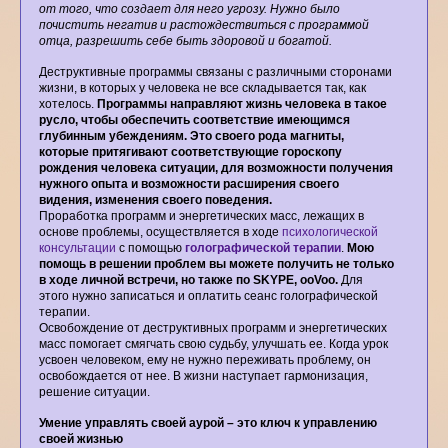
от того, что создает для него угрозу. Нужно было
почистить негатив и растождествиться с программой
отца, разрешить себе быть здоровой и богатой.
Деструктивные программы связаны с различными сторонами
жизни, в которых у человека не все складывается так, как
хотелось.
Программы направляют жизнь человека в такое
русло, чтобы обеспечить соответствие имеющимся
глубинным убеждениям. Это своего рода магниты,
которые притягивают соответствующие гороскопу
рождения человека ситуации, для возможности получения
нужного опыта и возможности расширения своего
видения, изменения своего поведения.
Проработка программ и энергетических масс, лежащих в
основе проблемы, осуществляется в ходе
психологической
консультации
с помощью
голографической терапии
.
Мою
помощь в решении проблем вы можете получить не только
в ходе личной встречи, но также по SKYPE, ooVoo.
Для
этого нужно записаться и оплатить сеанс голографической
терапии.
Освобождение от деструктивных программ и энергетических
масс помогает смягчать свою судьбу, улучшать ее. Когда урок
усвоен человеком, ему не нужно переживать проблему, он
освобождается от нее. В жизни наступает гармонизация,
решение ситуации.
Умение управлять своей аурой – это ключ к управлению
своей жизнью