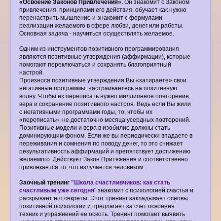
«Освоение Законов Привлечения».
Он знакомит с Законом
привлечения, принципами его действия, обучает как нужно
перенастрить мышление и знакомит с формулами
реализации желаемого в сфере любви, денег или работы.
Основная задача - научиться осуществлять желаемое.
Одним из инструментов позитивного программирования
являются позитивные утверждения (аффирмации), которые
помогают переключаться и сохранять благоприятный
настрой.
Произнося позитивные утверждения Вы «затираете» свои
негативные программы, настраиваетесь на позитивную
волну. Чтобы их переписать нужно миллионное повторение,
вера и сохранение позитивного настроя. Ведь если Вы жили
с негативными программами годы, то, чтобы их
«переписать», не достаточно месяца усердных повторений.
Позитивные модели и вера в изобилие должны стать
доминирующим фоном. Если же вы периодически впадаете в
переживания и сомнения по поводу денег, то это снижает
результативность аффирмаций и препятствует достижению
желаемого. Действует Закон Притяжения и соответственно
привлекается то, что излучается человеком.
Заочный тренинг
"Школа счастливчиков: как стать
счастливым уже сегодня
"
знакомит с психологией счастья и
раскрывает его секреты. Этот тренинг закладывает основы
позитивной психологии и предлагает за счет освоения
техник и упражнений ее освоть. Тренинг помогает выявить