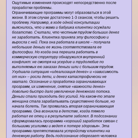
Ощутимые изменения происходят непосредственно после
проработки проблемы.
Ограничивающие программы могут образоваться в этой
жизни. В этом случае достаточно 1-3 сеансов, чтобы решить
проблему.
Например, в ходе одной консультации
выяснилось, что и мама и бабушка клиентки осуждали
богатство. Считали, что честным трудом больших денег
не заработать. Клиентка приняла эту философию и
выросла с ней. Пока она работала в школе – получала
небольшие деньги ее жизнь соответствовала ее
философии. Но когда она перешла работать в
коммерческую структуру обнаружился внутренний
конфликт: не смотря на усердие и трудолюбие по
выполняемых ею заказах деньги шли с большим трудом.
Ухудшала ситуацию «идеализация денег» и «зависимость
от них» – росли дети, и денег катастрофически не
хватало. Осознание и проработка ограничивающих
программ, их изменение, снятие «важности денег»
довольно быстро дало увеличение денежного потока.
Деньги стали приходить без усилий. На каком-то этапе
женщина стала зарабатывать существенно больше, но
начала болеть. Так проявилась вторая ограничивающая
программа. Она возникла в детстве, когда тяжело
работал ее отец и в результате заболел. В подсознании
сформировалась программа «хороший заработок связан с
большими усилиями и ведет к потере здоровья». Эта
программа препятствовала устройству клиентки на
денежную работу. Ведь подсознание оберегает человека