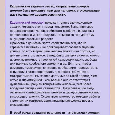
Кармические задачи – это то, направление, которое
должно быть приоритетным для человека, его реализация
дает ощущение удовлетворенности.
Кармический гороскоп
поможет понять эволюционные
задачи, которые стоят перед человеком. Выполняя свое
предназначение, человек обретает свободу в различных
проявлениях и может получать от жизни то, что дает ему
ощущение счастья и радости.
Проблема с деньгами часто свойственна тем, кто не
стремится их иметь и не прикладывает соответствующих
усилий. То есть в принципе человек может и не против, но
для него не это главное. В подобных случаях значимо что-то
другое: возможность творческой самореализации, свобода
или наличие свободного времени и др. Для того, чтобы
изменить имеющуюся ситуацию необходимо пересмотреть
свои цели. Нужно определить для себя какой уровень
материальности Вы хотите достичь и за какой период. Чем
четче и значимей цель, чем больше она соответствует
душевным вибрациям конкретного человека, тем более
воодушевляющей она становится. Преуспевающие люди
отличаются амбициозными целями и целеустремленностью
в их осуществлении. Существует множество методик работы
с целями: их конкретизация, правильная формулировка,
визуализация.
Второй рычаг создания реальности – это мысли и эмоции,