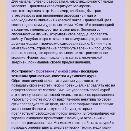
Для начала полезно разобраться, как функционируют чакры
человека. Проблемы характеризуют блокировки
соответствующих чакр. Например, слабость, быстрая
утомляемость или проявления агрессии - сигнал о
необходимости внимания к красной чакре. Оранжевый цвет
связан с деньгами и удовольствиями. Желтый с реализацией
в социуме, умением достигать свои цели. Зеленый со
способностью любить, открывать свое сердце, проявлять
заботу. Голубая чакра отвечает за коммуникацию, контакт с
другими людьми, творческую самореализацию. Синяя – это
ментальность, стремление постигнуть явления и процессы,
понять законы, это проницательность и экстрасенсорное
видение. Фиолетовая чакра – это связь с космической
энергией, пониманием своего предназначения.
Мой тренинг «
Обретение личной силы
» посвящен
техникам диагностики, очистки и усиления ауры.
Обретение личной силы – это умение удерживать и
повышать свой энергетический потенциал, направлять его на
осуществление желаемого. Умение управлять своей аурой –
это ключ к управлению своей жизнью во всех ее проявлениях.
Работа по очистке поля от накопленного негатива по своей
сути преследует те же цели, что и голографическая терапия:
устранение блоков и замутнений ауры, которые
препятствуют свободному потоку энергии. В голографической
терапии очищение происходит с помощью осознания и
перепрограммирования. Мы можем также работать с аурой с
помощью энергии цвета, энергетических техник, медитаций.