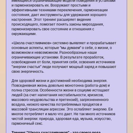
имеющиеся ограничивающие модели поведения и установки
и гармонизировать их. Вооружают простыми и
эффективными техниками переключения, гармонизации
состояния, дает инструменты для удержания хорошего
настроения. Этот тренинг расширяет видение
происходящего, помогает понять законы мироздания,
гармонизировать свое состояние и отношения с
окружающими.
«Школа счастливчиков» системно выявляет и прорабатывает
основные аспекты, которые "мы думаем" о себе, о жизни, о
возможном и невозможном. Разнообразные наши
ограничивающие установки. В результате проработок,
освобождения от боли, принятия себя, освоения источников
"энергии счастья" люди получают мощный заряд и повышают
свою энергичность.
Для здоровой жизни и достижений необходима энергия.
Повседневная жизнь довольно монотонна (работа-дом) и
полна стрессов. Особенности жизни в социуме истощают
людей (за счет нагнетания нестабильности, кризисов,
массового неудовольства и претензий), загрязнененного
воздуха, низкого качества потребляемых продуктов и
массовой трансляции агрессии. Это ослабляет энергию. Ее
многое потребляет и мало что дает. Не так много источников
чистой энергии: природа, здоровая еда, музыка, искусство,
гармоничный секс.
Тренинг "Школа счастливчиков" - это своего рода