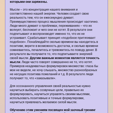
которыми они заряжены.
Мысли – это концентрация нашего внимания и
соответственно нашей энергии. Человек создает свою
реальность тем, что он ежесекундно думает.
Преимущественно процесс мышления происходит хаотично.
Люди много думают о проблемах, переживаниях – что их
волнует, беспокоит и чего они не хотят. В результате они
подпитывают и воспроизводят именно то, что их не
устраивает. Срабатывает принцип «подобное притягивает
подобное». Понаблюдайте сколько времени вы находитесь в
позитиве, верите в возможность достатка, и сколько времени
сомневаетесь, печалитесь и тревожитесь по поводу денег. В
результате вы получаете то, что подпитываете энергией
своей мысли.
Другим важным моментом является точность
мысли
. Люди часто говорят совершенно не то, что хотят.
Примеров неадекватных формулировок множество: глаза бы
мои не видели, не хочу слышать, множество разнообразных
не несущих позитива пожеланий и т.д. В результате люди
получают то, что «заказывали».
Для осознанного управления своей реальностью нужно
научиться выбирать созвучные цели, правильно их
формулировать, научиться управлять своими мыслями,
использовать позитивные и точные формулировки,
научиться привлекать желаемое силой мысли.
Обучению этим умениям посвящен мой заочный тренинг