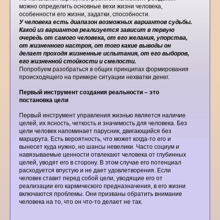
можно определить основные вехи жизни человека,
особенности его жизни, задатки, способности.
У человека есть диапазон возможных вариантов судьбы.
Какой из вариантов реализуется зависит в первую
очередь от самого человека, от его желания, упорства,
от жизненного настроя, от того какие выводы он
делает проходя жизненные испытания, от его выборов,
его жизненной стойкости и смелости.
Попробуем разобраться в общих принципах формирования
происходящего на примере ситуации нехватки денег.
Первый инструмент создания реальности – это
постановка цели
Первый инструмент управления жизнью является наличие
целей, их ясность, четкость и значимость для человека. Без
цели человек напоминает парусник, двигающийся без
маршрута. Есть вероятность, что может когда-то его и
вынесет куда нужно, но шансы невелики. Часто социум и
навязываемые ценности отвлекают человека от глубинных
целей, уводят его в сторону. В этом случае его потенциал
расходуется впустую и не дает удовлетворения. Если
человек ставит перед собой цели, уводящие его от
реализации его кармического предназначения, в его жизни
включаются проблемы. Они призваны обратить внимание
человека на то, что он что-то делает не так.