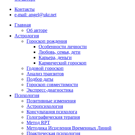
Контакты
e-mail: angel@ukr.net
Главная
Об авторе
Астрология
Гороскоп рождения
Особенности личности
Любовь, семья, дети
Карьера, деньги
Кармический гороскоп
Годовой гороскоп
Анализ транзитов
Подбор даты
Гороскоп совместимости
Экспресс-диагностика
Психология
Позитивные изменения
Астропсихология
Консультация психолога
Голографическия терапия
Метод RPT
Методика Исцеления Временных Линий
Практическая психология