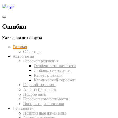
Ошибка
Категория не найдена
Главная
Об авторе
Астрология
Гороскоп рождения
Особенности личности
Любовь, семья, дети
Карьера, деньги
Кармический гороскоп
Годовой гороскоп
Анализ транзитов
Подбор даты
Гороскоп совместимости
Экспресс-диагностика
Психология
Позитивные изменения
Астропсихология